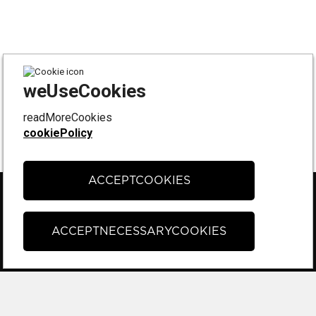
weUseCookies
readMoreCookies
cookiePolicy
ACCEPTCOOKIES
FÖLJ OSS PÅ
Instagram
ACCEPTNECESSARYCOOKIES
Facebook
Tiktok
KONTAKT & SUPPORT
Kontakta oss