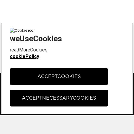
weUseCookies
readMoreCookies
cookiePolicy
ACCEPTCOOKIES
FÖLJ OSS PÅ
Instagram
ACCEPTNECESSARYCOOKIES
Facebook
Tiktok
KONTAKT & SUPPORT
Kontakta oss