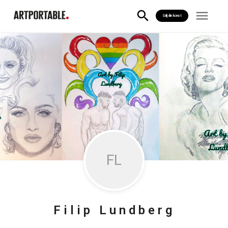
Sälj din konst
F
L
Filip
Lundberg