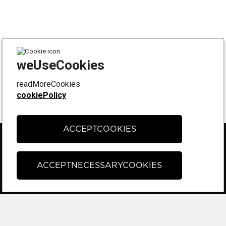
weUseCookies
readMoreCookies
cookiePolicy
ACCEPTCOOKIES
FÖLJ OSS PÅ
Instagram
ACCEPTNECESSARYCOOKIES
Facebook
Tiktok
KONTAKT & SUPPORT
Kontakta oss