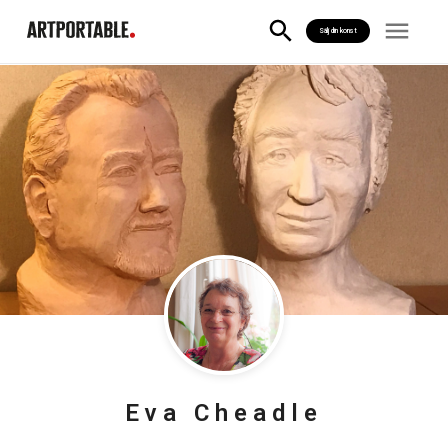
Sälj din konst
Eva
Cheadle