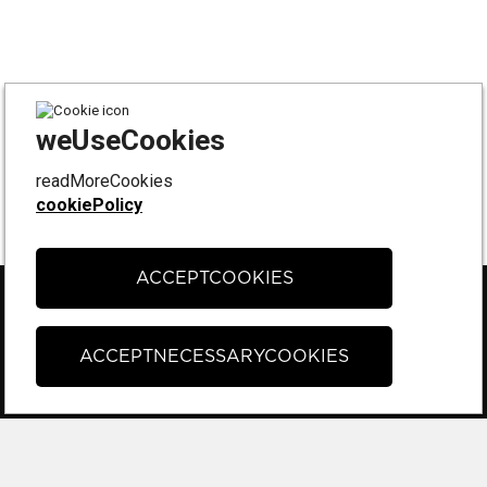
weUseCookies
readMoreCookies
cookiePolicy
ACCEPTCOOKIES
FÖLJ OSS PÅ
Instagram
ACCEPTNECESSARYCOOKIES
Facebook
Tiktok
KONTAKT & SUPPORT
Kontakta oss