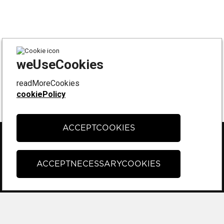
weUseCookies
readMoreCookies
cookiePolicy
ACCEPTCOOKIES
FÖLJ OSS PÅ
Instagram
ACCEPTNECESSARYCOOKIES
Facebook
Tiktok
KONTAKT & SUPPORT
Kontakta oss